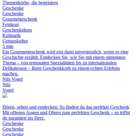
Themenkörbe, die begeistern
Geschenke
Geschenke
Gourmetgeschenk
Feinkost
Geschenkideen
Kulinarik
Genusskultur
5 min
Ein Gourmetgeschenk wird erst dann unvergesslich, wenn es eine
Geschichte erzählt. Entdecken Sie, wie Sie mit einem stimmigen
Thema – von regionalen Spezialitäten bis zu internationalen
Delikatessen – Ihren Geschenkkorb zu einem echten Erlebnis
machen.
Nils Vogel
Nils
Vogel
Hören, sehen und entdecken: So findest du das perfekte Geschenk
Mit offenen Augen und Ohren zum perfekten Geschenk – so triffst
du garantiert ins Herz.
Geschenke
Geschenke
Geschenke