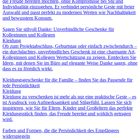
die Freude bereiten möchten, ohne Kompromisse bei Stil und
Individualität einzugehen. Er verbindet persönliche Geste mit freier
Auswahl und passt perfekt zu modernen Werten wie Nachhaltigkeit
und bewusstem Konsum.
Sagen Sie stilvoll Danke: Unverbindliche Geschenke für
Kolleginnen und Kollegen
Kleidung
Ob zum Projektabschluss, Geburtstag oder einfach zwischendurch –
ein durchdachtes, unverbindliches Geschenk ist eine charmante Art,
Kolleginnen und Kollegen Wertschätzung zu zeigen. Entdecken Sie
Ideen, mit denen Sie im Büro auf elegante Weise Danke sagen, ohne
dass es zu förmlich wirkt.
Kleidungsgeschenke für die Familie – finden Sie das Passende für
jede Persönlichkeit
Kleidung
Kleidung zu verschenken ist mehr als nur eine praktische Geste – es
ist Ausdruck von Aufmerksamkeit und Stilgefühl. Lassen Sie sich
inspirieren, wie Sie für Eltern, Kinder und Großeltern das perfekte
Kleidungsstück finden, das Freude bereitet und wirklich getragen
wird.
Farben und Formen, die die Persönlichkeit des Empfängers
widerspiegeln