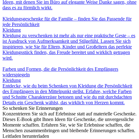
Ideen, mit denen Sie im Büro auf elegante Weise Danke sagen, ohne
dass es zu förmlich wirkt.
Kleidungsgeschenke für die Familie – finden Sie das Passende für
jede Persönlichkeit
Kleidung
Kleidung zu verschenken ist mehr als nur eine praktische Geste – es
ist Ausdruck von Aufmerksamkeit und Stilgefühl. Lassen Sie sich
inspirieren, wie Sie für Eltern, Kinder und Großeltern das perfekte
Kleidungsstück finden, das Freude bereitet und wirklich getragen
wird.
Farben und Formen, die die Persönlichkeit des Empfängers
widerspiegeln
Kleidung
Entdecke, wie du beim Schenken von Kleidung die Persönlichkeit
des Empfängers in den Mittelpunkt stellst. Erfahre, welche Farben
und Schnitte Charakterzüge betonen und wie du mit durchdachten
Details ein Geschenk wählst, das wirklich von Herzen kommt.
So schenken Sie Erinnerungen
Konzentrieren Sie sich auf Erlebnisse statt auf materielle Geschenke.
Dieses E-Book gibt Ihnen Ideen für Geschenke, die unvergessliche
Momente schaffen. Erfahren Sie, wie Sie Erlebnisse schaffen, die
Menschen zusammenbringen und bleibende Erinnerungen schaffen.
Leitfaden herunterladen