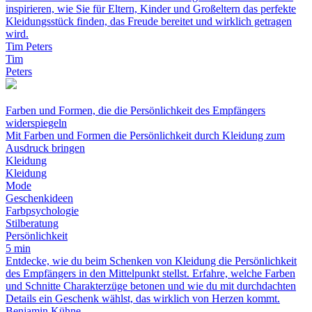
inspirieren, wie Sie für Eltern, Kinder und Großeltern das perfekte
Kleidungsstück finden, das Freude bereitet und wirklich getragen
wird.
Tim Peters
Tim
Peters
Farben und Formen, die die Persönlichkeit des Empfängers
widerspiegeln
Mit Farben und Formen die Persönlichkeit durch Kleidung zum
Ausdruck bringen
Kleidung
Kleidung
Mode
Geschenkideen
Farbpsychologie
Stilberatung
Persönlichkeit
5 min
Entdecke, wie du beim Schenken von Kleidung die Persönlichkeit
des Empfängers in den Mittelpunkt stellst. Erfahre, welche Farben
und Schnitte Charakterzüge betonen und wie du mit durchdachten
Details ein Geschenk wählst, das wirklich von Herzen kommt.
Benjamin Kühne