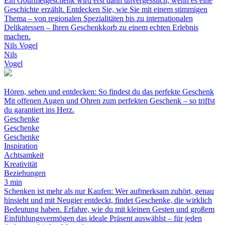
Ein Gourmetgeschenk wird erst dann unvergesslich, wenn es eine
Geschichte erzählt. Entdecken Sie, wie Sie mit einem stimmigen
Thema – von regionalen Spezialitäten bis zu internationalen
Delikatessen – Ihren Geschenkkorb zu einem echten Erlebnis
machen.
Nils Vogel
Nils
Vogel
Hören, sehen und entdecken: So findest du das perfekte Geschenk
Mit offenen Augen und Ohren zum perfekten Geschenk – so triffst
du garantiert ins Herz.
Geschenke
Geschenke
Geschenke
Inspiration
Achtsamkeit
Kreativität
Beziehungen
3 min
Schenken ist mehr als nur Kaufen: Wer aufmerksam zuhört, genau
hinsieht und mit Neugier entdeckt, findet Geschenke, die wirklich
Bedeutung haben. Erfahre, wie du mit kleinen Gesten und großem
Einfühlungsvermögen das ideale Präsent auswählst – für jeden