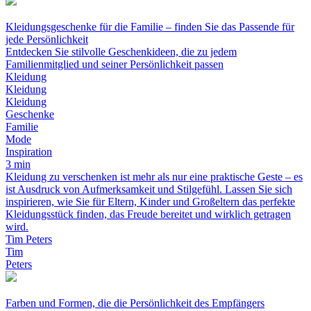
Kleidungsgeschenke für die Familie – finden Sie das Passende für
jede Persönlichkeit
Entdecken Sie stilvolle Geschenkideen, die zu jedem
Familienmitglied und seiner Persönlichkeit passen
Kleidung
Kleidung
Kleidung
Geschenke
Familie
Mode
Inspiration
3 min
Kleidung zu verschenken ist mehr als nur eine praktische Geste – es
ist Ausdruck von Aufmerksamkeit und Stilgefühl. Lassen Sie sich
inspirieren, wie Sie für Eltern, Kinder und Großeltern das perfekte
Kleidungsstück finden, das Freude bereitet und wirklich getragen
wird.
Tim Peters
Tim
Peters
Farben und Formen, die die Persönlichkeit des Empfängers