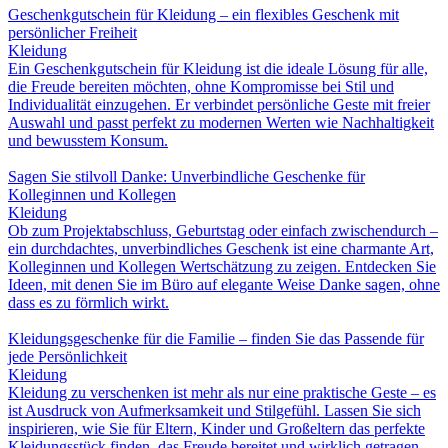
Geschenkgutschein für Kleidung – ein flexibles Geschenk mit
persönlicher Freiheit
Kleidung
Ein Geschenkgutschein für Kleidung ist die ideale Lösung für alle,
die Freude bereiten möchten, ohne Kompromisse bei Stil und
Individualität einzugehen. Er verbindet persönliche Geste mit freier
Auswahl und passt perfekt zu modernen Werten wie Nachhaltigkeit
und bewusstem Konsum.
Sagen Sie stilvoll Danke: Unverbindliche Geschenke für
Kolleginnen und Kollegen
Kleidung
Ob zum Projektabschluss, Geburtstag oder einfach zwischendurch –
ein durchdachtes, unverbindliches Geschenk ist eine charmante Art,
Kolleginnen und Kollegen Wertschätzung zu zeigen. Entdecken Sie
Ideen, mit denen Sie im Büro auf elegante Weise Danke sagen, ohne
dass es zu förmlich wirkt.
Kleidungsgeschenke für die Familie – finden Sie das Passende für
jede Persönlichkeit
Kleidung
Kleidung zu verschenken ist mehr als nur eine praktische Geste – es
ist Ausdruck von Aufmerksamkeit und Stilgefühl. Lassen Sie sich
inspirieren, wie Sie für Eltern, Kinder und Großeltern das perfekte
Kleidungsstück finden, das Freude bereitet und wirklich getragen