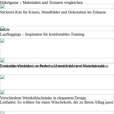
Häkelgarne – Materialien und Texturen vergleichen
Stickerei-Kits für Kissen, Wandbilder und Dekoration im Zuhause
Letzte
Laufleggings – Inspiration für komfortables Training
Torwarthandschuhe – technische Unterschiede und Materialwahl
Leitfaden: Verschiedene Perlen und wofür du sie verwenden kannst
Verschiedene Weinkühlschränke in elegantem Design
Leitfaden: So wählen Sie einen Wäschekorb, der zu Ihrem Alltag passt