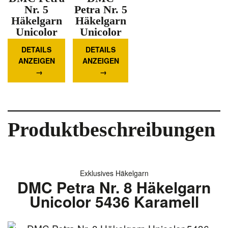
Nr. 5
Petra Nr. 5
Häkelgarn
Häkelgarn
Unicolor
Unicolor
5700
53837 Lila
DETAILS
DETAILS
Dunkelgrün
Mehr
ANZEIGEN
ANZEIGEN
Mehr
Informationen
Informationen
Produktbeschreibungen
Exklusives Häkelgarn
DMC Petra Nr. 8 Häkelgarn
Unicolor 5436 Karamell