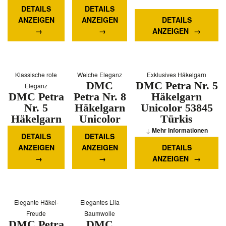
53782
522
DETAILS
DETAILS
Weizen
Dunkelrot
ANZEIGEN
ANZEIGEN
DETAILS
Mehr
Mehr
ANZEIGEN
Informationen
Informationen
Klassische rote
Weiche Eleganz
Exklusives Häkelgarn
DMC
DMC Petra Nr. 5
Eleganz
DMC Petra
Petra Nr. 8
Häkelgarn
Nr. 5
Häkelgarn
Unicolor 53845
Häkelgarn
Unicolor
Türkis
Unicolor
54461
Mehr Informationen
DETAILS
DETAILS
5321 Rot
Zartrosa
ANZEIGEN
ANZEIGEN
DETAILS
Mehr
Mehr
ANZEIGEN
Informationen
Informationen
Elegante Häkel-
Elegantes Lila
Freude
Baumwolle
DMC Petra
DMC