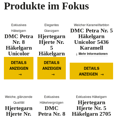
Produkte im Fokus
Exklusives
Elegantes
Weicher Karamellfarbton
DMC Petra Nr. 5
Häkelgarn
Glanzgarn
DMC Petra
Hjertegarn
Häkelgarn
Nr. 8
Hjerte Nr.
Unicolor 5436
Häkelgarn
5
Karamell
Unicolor
Häkelgarn
Mehr Informationen
5436
7902
DETAILS
DETAILS
Karamell
Schwarz
ANZEIGEN
ANZEIGEN
DETAILS
Mehr
Mehr
ANZEIGEN
Informationen
Informationen
Weiche, glänzende
Exklusives
Exklusives Häkelgarn
Hjertegarn
Qualität
Häkelvergnügen
Hjertegarn
DMC
Hjerte Nr. 5
Hjerte Nr.
Petra Nr. 8
Häkelgarn 2705