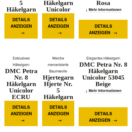
5
Häkelgarn
Rosa
Häkelgarn
Unicolor
Mehr Informationen
563 Rosa
5434
DETAILS
DETAILS
Goldbraun
Mehr
ANZEIGEN
ANZEIGEN
DETAILS
Informationen
Mehr
ANZEIGEN
Informationen
Exklusives
Weiche
Elegantes Häkelgarn
DMC Petra Nr. 8
Häkelgarn
mercerisierte
DMC Petra
Häkelgarn
Baumwolle
Nr. 8
Hjertegarn
Unicolor 53045
Häkelgarn
Hjerte Nr.
Beige
Unicolor
5
Mehr Informationen
ECRU
Häkelgarn
Natur
447
DETAILS
DETAILS
Armeegrün
Mehr
ANZEIGEN
ANZEIGEN
DETAILS
Informationen
Mehr
ANZEIGEN
Informationen