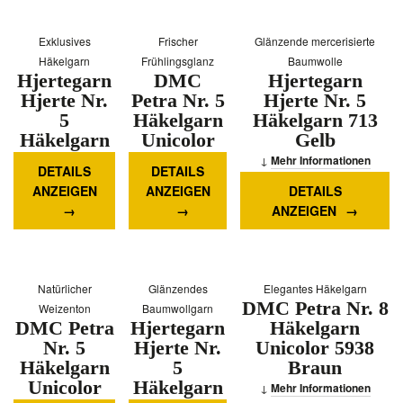
Exklusives
Frischer
Glänzende mercerisierte
Häkelgarn
Frühlingsglanz
Baumwolle
Hjertegarn
DMC
Hjertegarn
Hjerte Nr.
Petra Nr. 5
Hjerte Nr. 5
5
Häkelgarn
Häkelgarn 713
Häkelgarn
Unicolor
Gelb
8580
5907
Mehr Informationen
DETAILS
DETAILS
Moosgrün
Apfelgrün
ANZEIGEN
ANZEIGEN
DETAILS
Mehr
Mehr
ANZEIGEN
Informationen
Informationen
Natürlicher
Glänzendes
Elegantes Häkelgarn
DMC Petra Nr. 8
Weizenton
Baumwollgarn
DMC Petra
Hjertegarn
Häkelgarn
Nr. 5
Hjerte Nr.
Unicolor 5938
Häkelgarn
5
Braun
Unicolor
Häkelgarn
Mehr Informationen